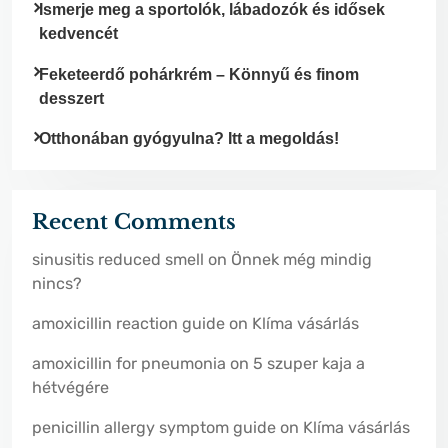
Ismerje meg a sportolók, lábadozók és idősek
kedvencét
Feketeerdő pohárkrém – Könnyű és finom
desszert
Otthonában gyógyulna? Itt a megoldás!
Recent Comments
sinusitis reduced smell
on
Önnek még mindig
nincs?
amoxicillin reaction guide
on
Klíma vásárlás
amoxicillin for pneumonia
on
5 szuper kaja a
hétvégére
penicillin allergy symptom guide
on
Klíma vásárlás