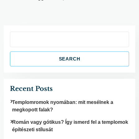
S
e
a
SEARCH
r
c
h
Recent Posts
Templomromok nyomában: mit mesélnek a
megkopott falak?
Román vagy gótikus? Így ismerd fel a templomok
építészeti stílusát