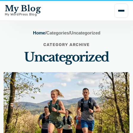
My Blog
i
p
My WordPress Blog
t
o
Home
/
Categories
/
Uncategorized
c
CATEGORY ARCHIVE
o
Uncategorized
n
t
e
n
t