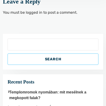
Leave a Reply
You must be
logged in
to post a comment.
S
e
a
SEARCH
r
c
h
Recent Posts
Templomromok nyomában: mit mesélnek a
megkopott falak?