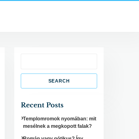
S
e
a
SEARCH
r
c
h
Recent Posts
Templomromok nyomában: mit
mesélnek a megkopott falak?
Román vagy gótikus? Így